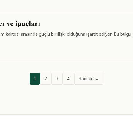
er ve ipuçları
şam kalitesi arasında güçlü bir ilişki olduğuna işaret ediyor. Bu bul
1
2
3
4
Sonraki →