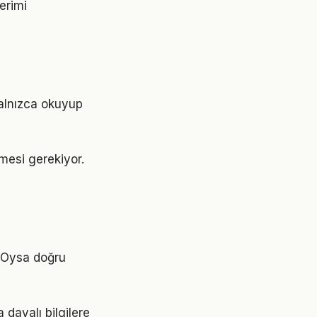
erimi
Yalnızca okuyup
nmesi gerekiyor.
. Oysa doğru
dayalı bilgilere