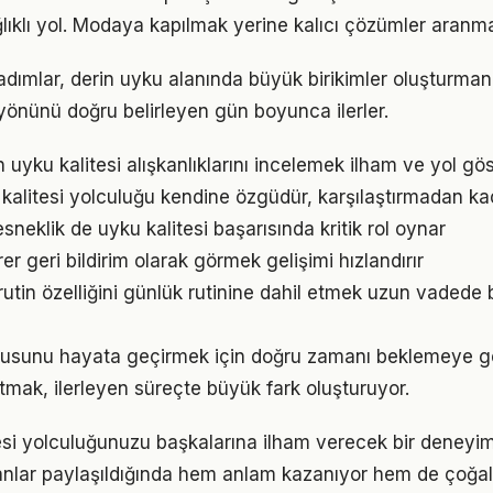
ıklı yol. Modaya kapılmak yerine kalıcı çözümler aranma
 adımlar, derin uyku alanında büyük birikimler oluşturman
önünü doğru belirleyen gün boyunca ilerler.
ın uyku kalitesi alışkanlıklarını incelemek ilham ve yol gös
 kalitesi yolculuğu kendine özgüdür, karşılaştırmadan ka
neklik de uyku kalitesi başarısında kritik rol oynar
irer geri bildirim olarak görmek gelişimi hızlandırır
tin özelliğini günlük rutinine dahil etmek uzun vadede 
onusunu hayata geçirmek için doğru zamanı beklemeye g
mak, ilerleyen süreçte büyük fark oluşturuyor.
tesi yolculuğunuzu başkalarına ilham verecek bir deney
lar paylaşıldığında hem anlam kazanıyor hem de çoğalı