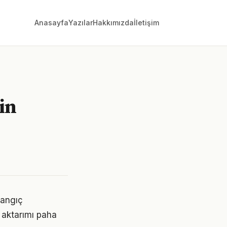
Anasayfa
Yazılar
Hakkımızda
İletişim
in
şlangıç
 aktarımı paha