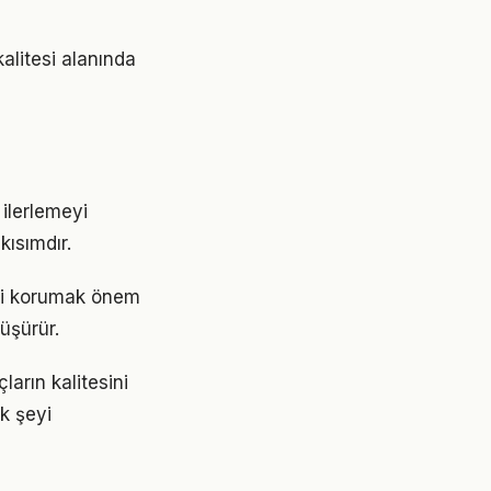
alitesi alanında
?
ilerlemeyi
ısımdır.
ini korumak önem
üşürür.
arın kalitesini
ok şeyi