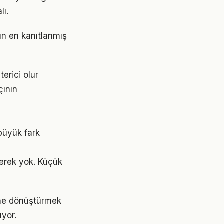
lı.
ın en kanıtlanmış
terici olur
çının
büyük fark
erek yok. Küçük
ime dönüştürmek
yor.