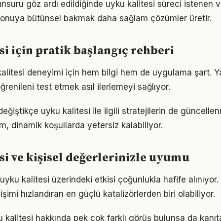
 unsuru göz ardı edildiğinde uyku kalitesi süreci istenen v
 Konuya bütünsel bakmak daha sağlam çözümler üretir.
si için pratik başlangıç rehberi
 kalitesi deneyimi için hem bilgi hem de uygulama şart. 
ğrenileni test etmek asıl ilerlemeyi sağlıyor.
eğiştikçe uyku kalitesi ile ilgili stratejilerin de güncelle
ım, dinamik koşullarda yetersiz kalabiliyor.
si ve kişisel değerlerinizle uyumu
yku kalitesi üzerindeki etkisi çoğunlukla hafife alınıyor
işimi hızlandıran en güçlü katalizörlerden biri olabiliyor.
kalitesi hakkında pek çok farklı görüş bulunsa da kanıta 