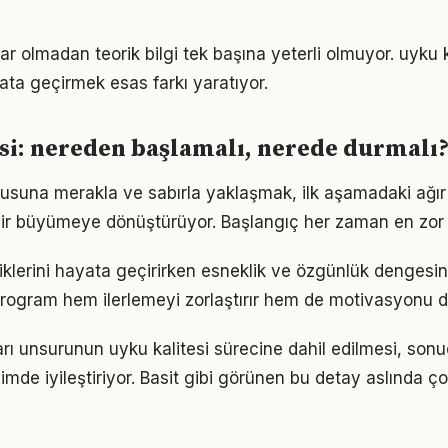
r olmadan teorik bilgi tek başına yeterli olmuyor. uyku k
ata geçirmek esas farkı yaratıyor.
si: nereden başlamalı, nerede durmalı
nusuna merakla ve sabırla yaklaşmak, ilk aşamadaki ağır 
ir büyümeye dönüştürüyor. Başlangıç her zaman en zor k
tiklerini hayata geçirirken esneklik ve özgünlük denges
r program hem ilerlemeyi zorlaştırır hem de motivasyonu d
ı unsurunun uyku kalitesi sürecine dahil edilmesi, sonuçl
imde iyileştiriyor. Basit gibi görünen bu detay aslında ç