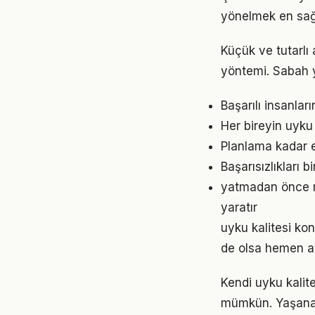
yönelmek en sağl
Küçük ve tutarlı
yöntemi. Sabah y
Başarılı insanlar
Her bireyin uyku
Planlama kadar es
Başarısızlıkları b
yatmadan önce ru
yaratır
uyku kalitesi k
de olsa hemen at
Kendi uyku kali
mümkün. Yaşanan