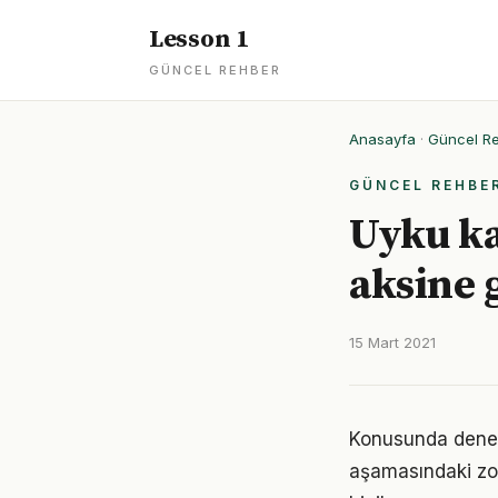
Lesson 1
GÜNCEL REHBER
Anasayfa
·
Güncel R
GÜNCEL REHBE
Uyku ka
aksine 
15 Mart 2021
Konusunda deneyiml
aşamasındaki zor