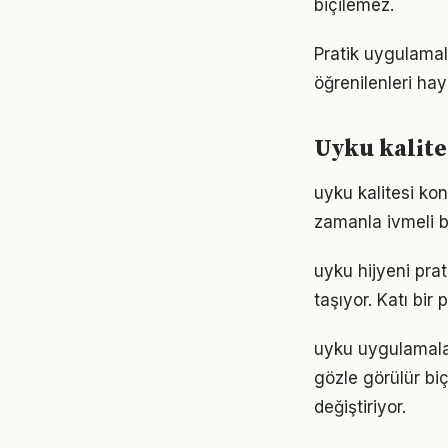
biçilemez.
Pratik uygulamala
öğrenilenleri hay
Uyku kalite
uyku kalitesi ko
zamanla ivmeli b
uyku hijyeni pra
taşıyor. Katı bi
uyku uygulamalar
gözle görülür biç
değiştiriyor.