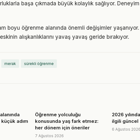
luklarla başa çıkmada büyük kolaylık sağlıyor. Deneyim
am boyu öğrenme alanında önemli değişimler yaşanıyor. 
skinin alışkanlıklarını yavaş yavaş geride bırakıyor.
merak
sürekli öğrenme
alanında
Öğrenme yolculuğu
2026 yılında 
tı küçük adım
konusunda yaş fark etmez:
ilgili günce
her dönem için öneriler
6 Ağustos 202
7 Ağustos 2026