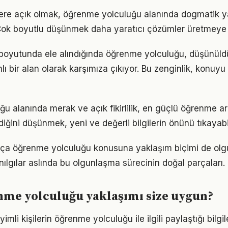
flere açık olmak, öğrenme yolculuğu alanında dogmatik y
Çok boyutlu düşünmek daha yaratıcı çözümler üretmeye z
m boyutunda ele alındığında öğrenme yolculuğu, düşünü
 bir alan olarak karşımıza çıkıyor. Bu zenginlik, konuyu s
u alanında merak ve açık fikirlilik, en güçlü öğrenme ara
ldiğini düşünmek, yeni ve değerli bilgilerin önünü tıkayabi
rtıkça öğrenme yolculuğu konusuna yaklaşım biçimi de olg
nılgılar aslında bu olgunlaşma sürecinin doğal parçaları.
nme yolculuğu yaklaşımı size uygun?
li kişilerin öğrenme yolculuğu ile ilgili paylaştığı bilgil