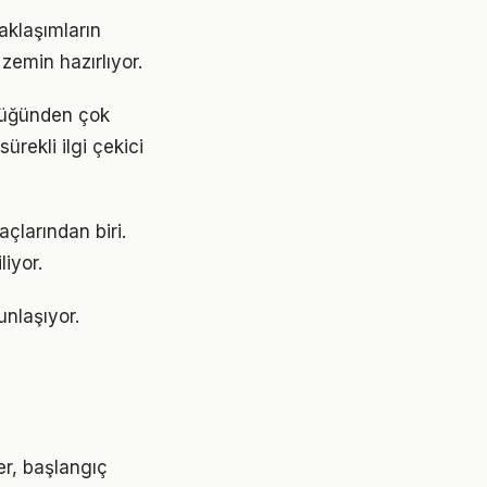
aklaşımların
emin hazırlıyor.
ldüğünden çok
ürekli ilgi çekici
çlarından biri.
liyor.
unlaşıyor.
er, başlangıç