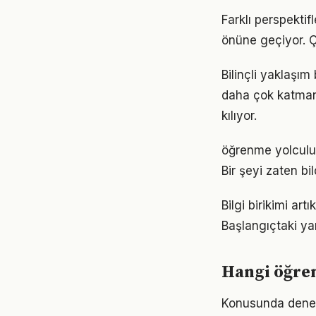
Farklı perspekti
önüne geçiyor. 
Bilinçli yaklaşı
daha çok katmanlı
kılıyor.
öğrenme yolculuğ
Bir şeyi zaten bi
Bilgi birikimi a
Başlangıçtaki ya
Hangi öğre
Konusunda deneyim