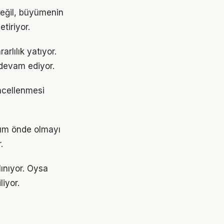
değil, büyümenin
tiriyor.
lılık yatıyor.
devam ediyor.
üncellenmesi
dım önde olmayı
.
ınıyor. Oysa
liyor.