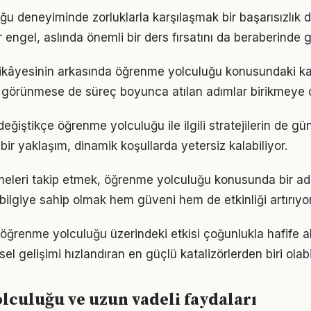
u deneyiminde zorluklarla karşılaşmak bir başarısızlık 
r engel, aslında önemli bir ders fırsatını da beraberinde ge
ikâyesinin arkasında öğrenme yolculuğu konusundaki karar
görünmese de süreç boyunca atılan adımlar birikmeye 
eğiştikçe öğrenme yolculuğu ile ilgili stratejilerin de g
 bir yaklaşım, dinamik koşullarda yetersiz kalabiliyor.
meleri takip etmek, öğrenme yolculuğu konusunda bir a
bilgiye sahip olmak hem güveni hem de etkinliği artırıyor
öğrenme yolculuğu üzerindeki etkisi çoğunlukla hafife al
sel gelişimi hızlandıran en güçlü katalizörlerden biri olabi
culuğu ve uzun vadeli faydaları