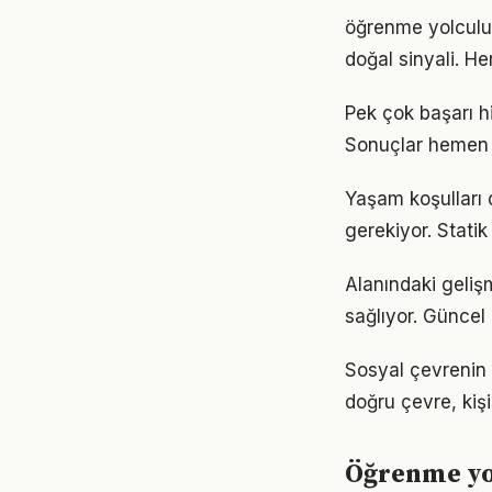
öğrenme yolculuğ
doğal sinyali. He
Pek çok başarı h
Sonuçlar hemen 
Yaşam koşulları d
gerekiyor. Statik
Alanındaki geliş
sağlıyor. Güncel 
Sosyal çevrenin 
doğru çevre, kişi
Öğrenme yol