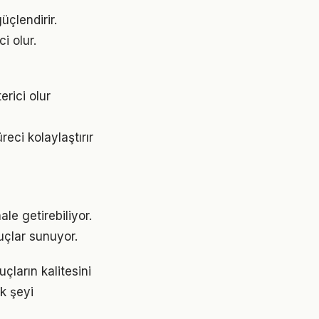
üçlendirir.
i olur.
erici olur
ci kolaylaştırır
e getirebiliyor.
uçlar sunuyor.
ların kalitesini
ok şeyi