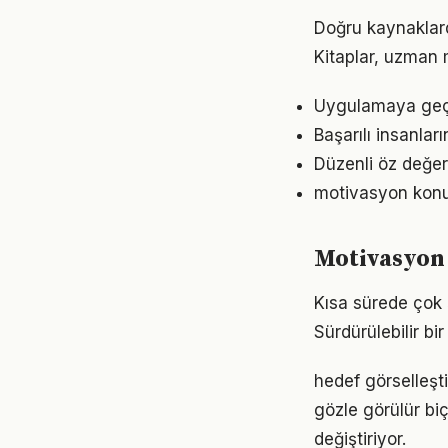
Doğru kaynaklard
Kitaplar, uzman m
Uygulamaya geçme
Başarılı insanlar
Düzenli öz değer
motivasyon konu
Motivasyon 
Kısa sürede çok 
Sürdürülebilir b
hedef görselleşt
gözle görülür biç
değiştiriyor.