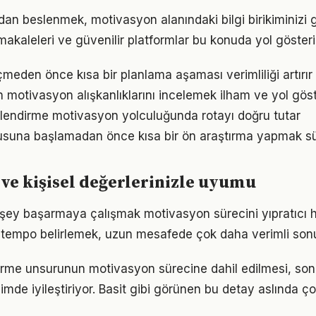
an beslenmek, motivasyon alanındaki bilgi birikiminizi g
akaleleri ve güvenilir platformlar bu konuda yol gösteric
den önce kısa bir planlama aşaması verimliliği artırır
ın motivasyon alışkanlıklarını incelemek ilham ve yol göst
lendirme motivasyon yolculuğunda rotayı doğru tutar
suna başlamadan önce kısa bir ön araştırma yapmak süre
ve kişisel değerlerinizle uyumu
şey başarmaya çalışmak motivasyon sürecini yıpratıcı hal
ir tempo belirlemek, uzun mesafede çok daha verimli son
irme unsurunun motivasyon sürecine dahil edilmesi, sonuç
imde iyileştiriyor. Basit gibi görünen bu detay aslında ç