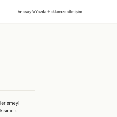
Anasayfa
Yazılar
Hakkımızda
İletişim
lerlemeyi
ısımdır.