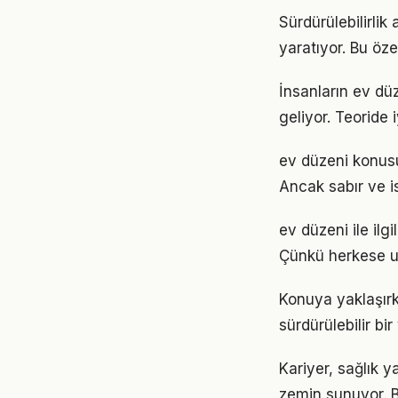
Sürdürülebilirlik
yaratıyor. Bu öze
İnsanların ev dü
geliyor. Teoride 
ev düzeni konusu
Ancak sabır ve is
ev düzeni ile ilgi
Çünkü herkese u
Konuya yaklaşırk
sürdürülebilir bi
Kariyer, sağlık y
zemin sunuyor. Bu