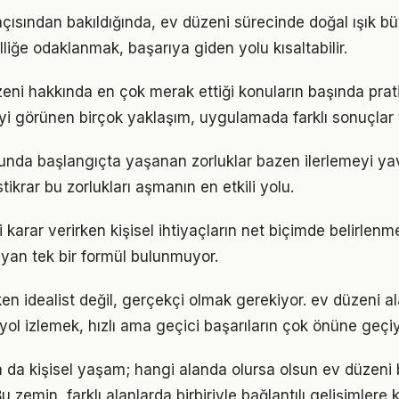
 açısından bakıldığında, ev düzeni sürecinde doğal ışık bü
lliğe odaklanmak, başarıya giden yolu kısaltabilir.
zeni hakkında en çok merak ettiği konuların başında pra
iyi görünen birçok yaklaşım, uygulamada farklı sonuçlar v
nda başlangıçta yaşanan zorluklar bazen ilerlemeyi yava
tikrar bu zorlukları aşmanın en etkili yolu.
li karar verirken kişisel ihtiyaçların net biçimde belirlenm
yan tek bir formül bulunmuyor.
en idealist değil, gerçekçi olmak gerekiyor. ev düzeni a
r yol izlemek, hızlı ama geçici başarıların çok önüne geçiy
a da kişisel yaşam; hangi alanda olursa olsun ev düzeni bi
 zemin, farklı alanlarda birbiriyle bağlantılı gelişimlere k