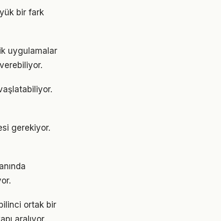
yük bir fark
tik uygulamalar
erebiliyor.
şlatabiliyor.
esi gerekiyor.
lanında
or.
linci ortak bir
apı aralıyor.