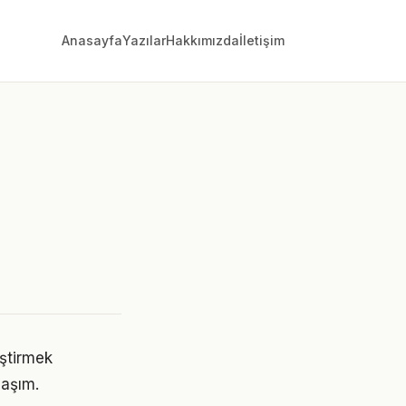
Anasayfa
Yazılar
Hakkımızda
İletişim
eştirmek
laşım.