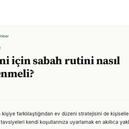
ehber
R
i için sabah rutini nasıl
enmeli?
 kişiye farklılaştığından ev düzeni stratejisini de kişisell
tavsiyeleri kendi koşullarınıza uyarlamak en akıllıca yak