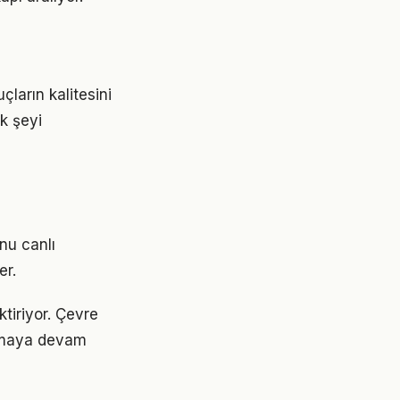
ların kalitesini
ok şeyi
nu canlı
er.
tiriyor. Çevre
 olmaya devam